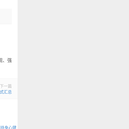
观、强
下一篇
式汇总
保持身心健