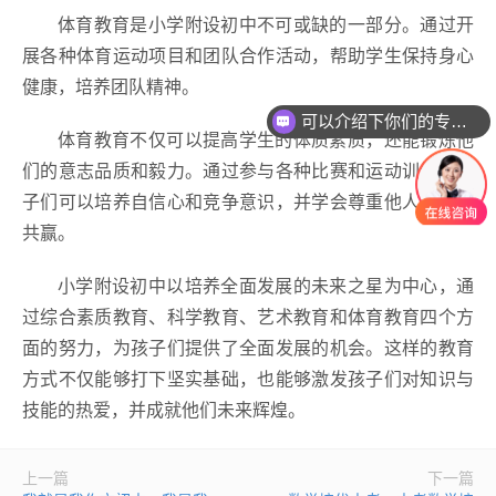
体育教育是小学附设初中不可或缺的一部分。通过开
展各种体育运动项目和团队合作活动，帮助学生保持身心
健康，培养团队精神。
可以介绍下你们的专业吗？
体育教育不仅可以提高学生的体质素质，还能锻炼他
们的意志品质和毅力。通过参与各种比赛和运动训练，孩
子们可以培养自信心和竞争意识，并学会尊重他人、合作
共赢。
小学附设初中以培养全面发展的未来之星为中心，通
过综合素质教育、科学教育、艺术教育和体育教育四个方
面的努力，为孩子们提供了全面发展的机会。这样的教育
方式不仅能够打下坚实基础，也能够激发孩子们对知识与
技能的热爱，并成就他们未来辉煌。
上一篇
下一篇