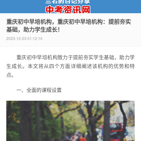
重庆初中早培机构，重庆初中早培机构：提前夯实
基础，助力学生成长！
中考资讯网
2023-12-23 01:12:10
重庆初中早培机构致力于提前夯实学生基础，助力学
生成长。本文将从四个方面详细阐述该机构的优势和特
点。
一、全面的课程设置