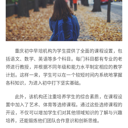
重庆初中早培机构为学生提供了全面的课程设置，包
括语文、数学、英语等多个科目。每门科目都有专业的老
师进行教授，并根据不同年级和能力水平制定相应的教学
计划。这样一来，学生可以在一个较短时间内系统地掌握
各科知识，为进入初中打下坚实基础。
此外，该机构还注重培养学生的综合素质，在课程设
置中加入了艺术、体育等选修课程。通过这些选修课程的
开设，不仅可以增加学生们对其他领域知识的了解与兴趣
培养，还能锻炼他们团队合作意识和创新思维。