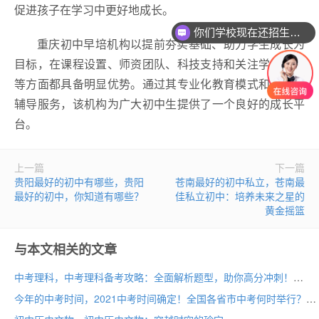
促进孩子在学习中更好地成长。
你们学校现在还招生吗？
重庆初中早培机构以提前夯实基础、助力学生成长为
目标，在课程设置、师资团队、科技支持和关注学生发展
等方面都具备明显优势。通过其专业化教育模式和个性化
辅导服务，该机构为广大初中生提供了一个良好的成长平
台。
上一篇
下一篇
贵阳最好的初中有哪些，贵阳
苍南最好的初中私立，苍南最
最好的初中，你知道有哪些？
佳私立初中：培养未来之星的
黄金摇篮
与本文相关的文章
中考理科，中考理科备考攻略：全面解析题型，助你高分冲刺！
今年的中考时间，2021中考时间确定！全国各省市中考何时举行？