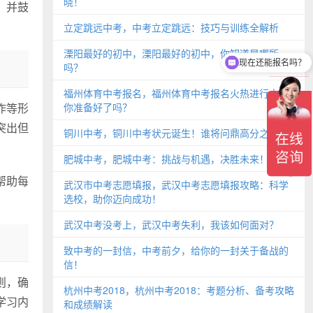
晓！
，并鼓
立定跳远中考，中考立定跳远：技巧与训练全解析
溧阳最好的初中，溧阳最好的初中，你知道是哪所
现在还能报名吗？
吗？
福州体育中考报名，福州体育中考报名火热进行中，
作等形
你准备好了吗？
突出但
铜川中考，铜川中考状元诞生！谁将问鼎高分之巅？
肥城中考，肥城中考：挑战与机遇，决胜未来！
帮助每
武汉市中考志愿填报，武汉中考志愿填报攻略：科学
选校，助你迈向成功！
武汉中考没考上，武汉中考失利，我该如何面对？
致中考的一封信，中考前夕，给你的一封关于备战的
信！
则，确
杭州中考2018，杭州中考2018：考题分析、备考攻略
学习内
和成绩解读