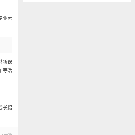
专业素
供新课
作等活
成长提
下一篇