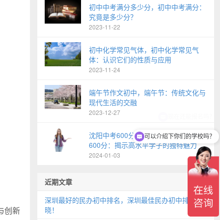
初中中考满分多少分，初中中考满分：
究竟是多少分？
2023-11-22
初中化学常见气体，初中化学常见气
体：认识它们的性质与应用
2023-11-24
端午节作文初中，端午节：传统文化与
现代生活的交融
2023-12-27
沈阳中考600分什么水平，沈阳中考
可以介绍下你们的学校吗？
600分：揭示高水平学子的独特魅力
2024-01-03
近期文章
深圳最好的民办初中排名，深圳最佳民办初中排名揭
与创新
晓！