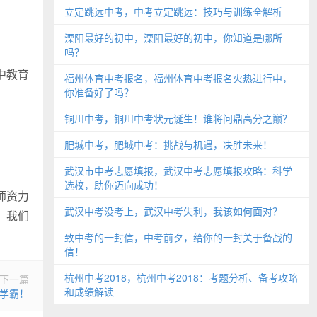
立定跳远中考，中考立定跳远：技巧与训练全解析
溧阳最好的初中，溧阳最好的初中，你知道是哪所
吗？
中教育
福州体育中考报名，福州体育中考报名火热进行中，
你准备好了吗？
铜川中考，铜川中考状元诞生！谁将问鼎高分之巅？
肥城中考，肥城中考：挑战与机遇，决胜未来！
武汉市中考志愿填报，武汉中考志愿填报攻略：科学
选校，助你迈向成功！
师资力
武汉中考没考上，武汉中考失利，我该如何面对？
。我们
致中考的一封信，中考前夕，给你的一封关于备战的
信！
杭州中考2018，杭州中考2018：考题分析、备考攻略
下一篇
和成绩解读
为学霸！