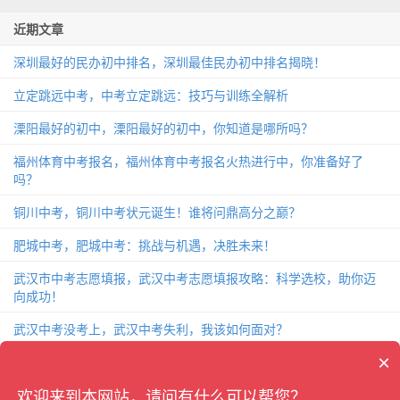
近期文章
深圳最好的民办初中排名，深圳最佳民办初中排名揭晓！
立定跳远中考，中考立定跳远：技巧与训练全解析
溧阳最好的初中，溧阳最好的初中，你知道是哪所吗？
福州体育中考报名，福州体育中考报名火热进行中，你准备好了
吗？
铜川中考，铜川中考状元诞生！谁将问鼎高分之巅？
肥城中考，肥城中考：挑战与机遇，决胜未来！
武汉市中考志愿填报，武汉中考志愿填报攻略：科学选校，助你迈
向成功！
武汉中考没考上，武汉中考失利，我该如何面对？
×
致中考的一封信，中考前夕，给你的一封关于备战的信！
杭州中考2018，杭州中考2018：考题分析、备考攻略和成绩解读
欢迎来到本网站，请问有什么可以帮您？