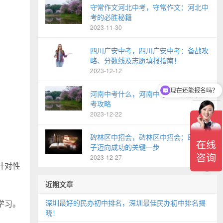
守常作文河北中考，守常作文：河北中
考的必胜秘籍
2023-11-30
四川广安中考，四川广安中考：备战攻
略、分数线及志愿填报指南！
2023-12-12
现在还能报名吗？
河南中考什么，河南中考：全面解析备
考攻略
2023-12-22
碑林区中招会，碑林区中招会：助力学
子迈向成功的关键一步
2023-12-27
针对性
近期文章
学习。
深圳最好的民办初中排名，深圳最佳民办初中排名揭
晓！