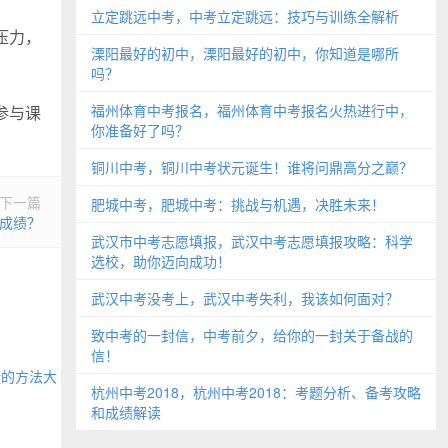
立定跳远中考，中考立定跳远：技巧与训练全解析
压力，
溧阳最好的初中，溧阳最好的初中，你知道是哪所
吗？
福州体育中考报名，福州体育中考报名火热进行中，
参与课
你准备好了吗？
铜川中考，铜川中考状元诞生！谁将问鼎高分之巅？
下一篇
肥城中考，肥城中考：挑战与机遇，决胜未来！
成绩？
武汉市中考志愿填报，武汉中考志愿填报攻略：科学
选校，助你迈向成功！
武汉中考没考上，武汉中考失利，我该如何面对？
致中考的一封信，中考前夕，给你的一封关于备战的
信！
捷的方法大
杭州中考2018，杭州中考2018：考题分析、备考攻略
和成绩解读