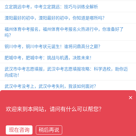
立定跳远中考，中考立定跳远：技巧与训练全解析
溧阳最好的初中，溧阳最好的初中，你知道是哪所吗？
福州体育中考报名，福州体育中考报名火热进行中，你准备好了
吗？
铜川中考，铜川中考状元诞生！谁将问鼎高分之巅？
肥城中考，肥城中考：挑战与机遇，决胜未来！
武汉市中考志愿填报，武汉中考志愿填报攻略：科学选校，助你迈
向成功！
武汉中考没考上，武汉中考失利，我该如何面对？
×
致中考的一封信，中考前夕，给你的一封关于备战的信！
杭州中考2018，杭州中考2018：考题分析、备考攻略和成绩解读
欢迎来到本网站，请问有什么可以帮您？
现在咨询
稍后再说
Copyright ©
中考资讯网-三石的日记分享
All Rights Reserved.
陕ICP备
在线咨询
拨打电话