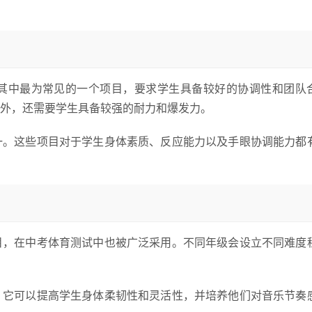
其中最为常见的一个项目，要求学生具备较好的协调性和团队
求外，还需要学生具备较强的耐力和爆发力。
一。这些项目对于学生身体素质、反应能力以及手眼协调能力都
目，在中考体育测试中也被广泛采用。不同年级会设立不同难度
。它可以提高学生身体柔韧性和灵活性，并培养他们对音乐节奏