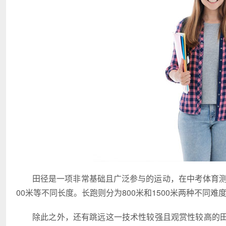
田径是一项非常基础且广泛参与的运动，在中考体育测
00米等不同长度。长跑则分为800米和1500米两种不同
除此之外，还有跳远这一技术性较强且观赏性较高的