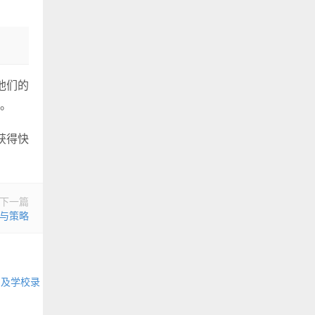
他们的
。
获得快
下一篇
与策略
目及学校录