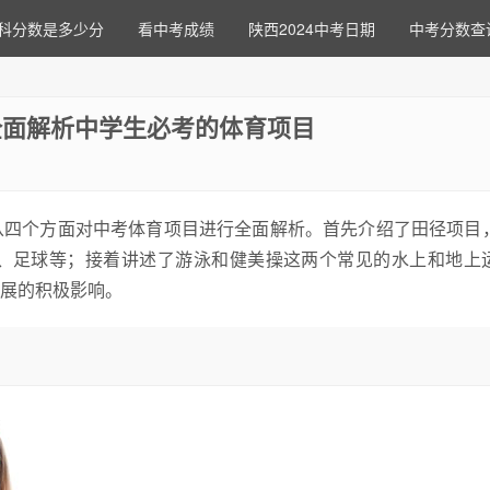
科分数是多少分
看中考成绩
陕西2024中考日期
中考分数查
全面解析中学生必考的体育项目
从四个方面对中考体育项目进行全面解析。首先介绍了田径项目
、足球等；接着讲述了游泳和健美操这两个常见的水上和地上
展的积极影响。