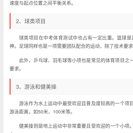
速度与起点位置之间平衡关系。
2、球类项目
球类项目在中考体育测试中也占有一定比重。篮球是
神。足球同样也是一项需要团队配合的运动，除了技术要
此外，乒乓球、羽毛球等小项也是常见的体育项目之
要求。
3、游泳和健美操
游泳作为水上运动中最受欢迎且普及度较高的一个项
游泳距离，如50米、100米等。
健美操则是地上运动中非常重要且受欢迎的一个小项