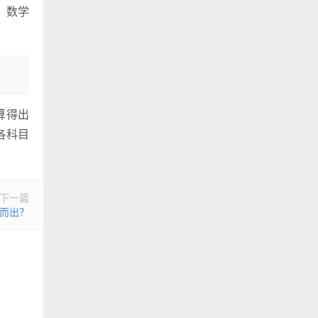
、数学
算得出
各科目
下一篇
颖而出？