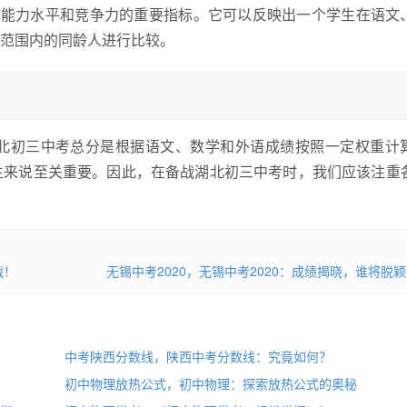
体能力水平和竞争力的重要指标。它可以反映出一个学生在语文
范围内的同龄人进行比较。
北初三中考总分是根据语文、数学和外语成绩按照一定权重计
生来说至关重要。因此，在备战湖北初三中考时，我们应该注重
战！
无锡中考2020，无锡中考2020：成绩揭晓，谁将脱
中考陕西分数线，陕西中考分数线：究竟如何？
初中物理放热公式，初中物理：探索放热公式的奥秘