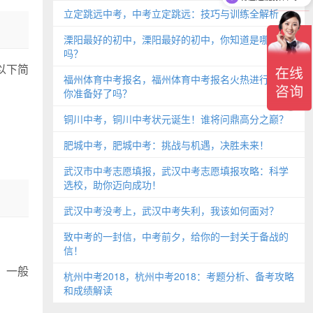
可以介绍下你们的学校吗？
立定跳远中考，中考立定跳远：技巧与训练全解析
溧阳最好的初中，溧阳最好的初中，你知道是哪所
吗？
以下简
福州体育中考报名，福州体育中考报名火热进行中，
你准备好了吗？
铜川中考，铜川中考状元诞生！谁将问鼎高分之巅？
肥城中考，肥城中考：挑战与机遇，决胜未来！
武汉市中考志愿填报，武汉中考志愿填报攻略：科学
选校，助你迈向成功！
武汉中考没考上，武汉中考失利，我该如何面对？
致中考的一封信，中考前夕，给你的一封关于备战的
信！
，一般
杭州中考2018，杭州中考2018：考题分析、备考攻略
和成绩解读