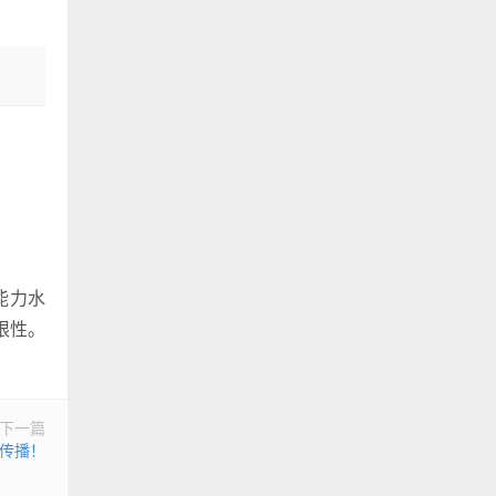
能力水
限性。
下一篇
传播！