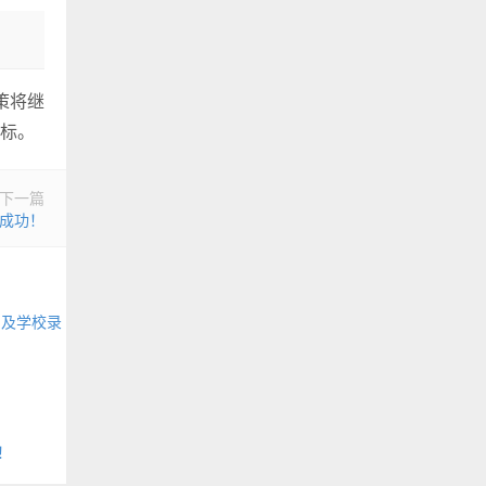
策将继
标。
下一篇
成功！
目及学校录
！