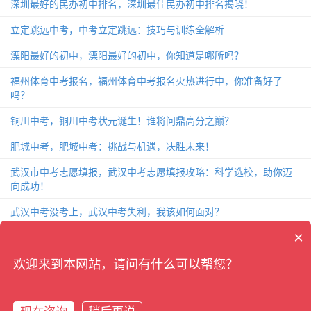
深圳最好的民办初中排名，深圳最佳民办初中排名揭晓！
立定跳远中考，中考立定跳远：技巧与训练全解析
溧阳最好的初中，溧阳最好的初中，你知道是哪所吗？
福州体育中考报名，福州体育中考报名火热进行中，你准备好了
吗？
铜川中考，铜川中考状元诞生！谁将问鼎高分之巅？
肥城中考，肥城中考：挑战与机遇，决胜未来！
武汉市中考志愿填报，武汉中考志愿填报攻略：科学选校，助你迈
向成功！
武汉中考没考上，武汉中考失利，我该如何面对？
×
致中考的一封信，中考前夕，给你的一封关于备战的信！
杭州中考2018，杭州中考2018：考题分析、备考攻略和成绩解读
欢迎来到本网站，请问有什么可以帮您？