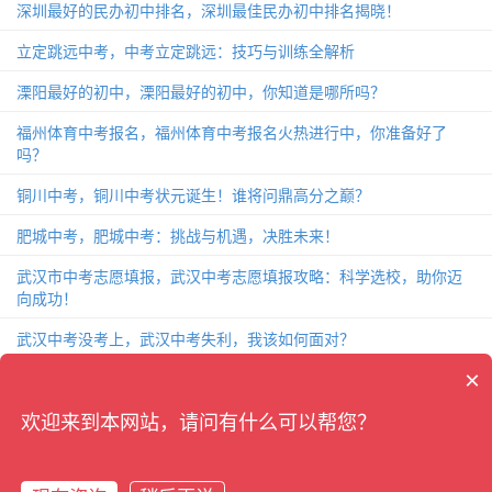
深圳最好的民办初中排名，深圳最佳民办初中排名揭晓！
立定跳远中考，中考立定跳远：技巧与训练全解析
溧阳最好的初中，溧阳最好的初中，你知道是哪所吗？
福州体育中考报名，福州体育中考报名火热进行中，你准备好了
吗？
铜川中考，铜川中考状元诞生！谁将问鼎高分之巅？
肥城中考，肥城中考：挑战与机遇，决胜未来！
武汉市中考志愿填报，武汉中考志愿填报攻略：科学选校，助你迈
向成功！
武汉中考没考上，武汉中考失利，我该如何面对？
×
致中考的一封信，中考前夕，给你的一封关于备战的信！
杭州中考2018，杭州中考2018：考题分析、备考攻略和成绩解读
欢迎来到本网站，请问有什么可以帮您？