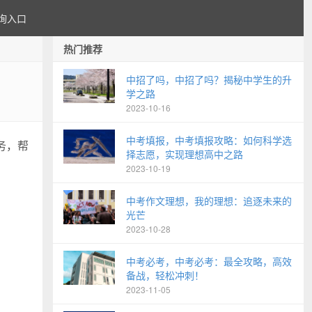
询入口
热门推荐
中招了吗，中招了吗？揭秘中学生的升
学之路
2023-10-16
中考填报，中考填报攻略：如何科学选
务，帮
择志愿，实现理想高中之路
2023-10-19
中考作文理想，我的理想：追逐未来的
光芒
2023-10-28
中考必考，中考必考：最全攻略，高效
备战，轻松冲刺！
2023-11-05