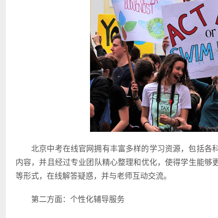
北京中考在线官网拥有丰富多样的学习资源，包括各
内容，并且经过专业团队精心整理和优化，使得学生能够
等形式，在线解答疑惑，并与老师互动交流。
第二方面：个性化辅导服务