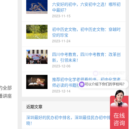
六安好的初中，六安初中之选！哪所初
中最好？
2023-11-15
初中历史文物，初中历史文物：穿越时
空的珍宝
2023-11-24
四川中考教育，四川中考教育：改革创
新，引领未来！
2023-12-06
推荐初中化学老师看的书，初中化学老
可以介绍下你们的学校吗？
师必读的书籍推荐
的全部
2023-12-14
播讲座
近期文章
深圳最好的民办初中排名，深圳最佳民办初中排名揭
晓！