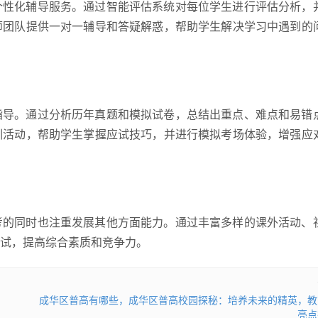
个性化辅导服务。通过智能评估系统对每位学生进行评估分析，
师团队提供一对一辅导和答疑解惑，帮助学生解决学习中遇到的
指导。通过分析历年真题和模拟试卷，总结出重点、难点和易错
训活动，帮助学生掌握应试技巧，并进行模拟考场体验，增强应
考的同时也注重发展其他方面能力。通过丰富多样的课外活动、
试，提高综合素质和竞争力。
成华区普高有哪些，成华区普高校园探秘：培养未来的精英，教
亮点