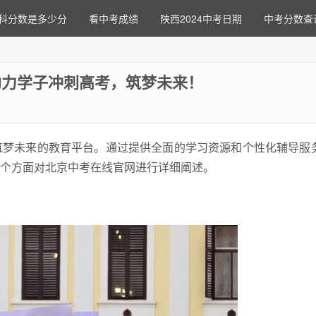
科分数是多少分
看中考成绩
陕西2024中考日期
中考分数查
助力学子冲刺高考，筑梦未来！
筑梦未来的教育平台。通过提供全面的学习资源和个性化辅导服
四个方面对北京中考在线官网进行详细阐述。