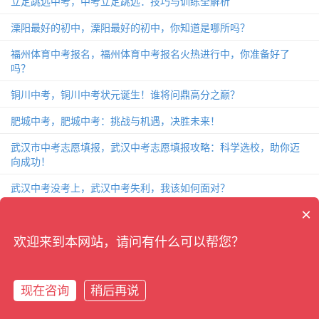
立定跳远中考，中考立定跳远：技巧与训练全解析
溧阳最好的初中，溧阳最好的初中，你知道是哪所吗？
福州体育中考报名，福州体育中考报名火热进行中，你准备好了
吗？
铜川中考，铜川中考状元诞生！谁将问鼎高分之巅？
肥城中考，肥城中考：挑战与机遇，决胜未来！
武汉市中考志愿填报，武汉中考志愿填报攻略：科学选校，助你迈
向成功！
武汉中考没考上，武汉中考失利，我该如何面对？
×
致中考的一封信，中考前夕，给你的一封关于备战的信！
杭州中考2018，杭州中考2018：考题分析、备考攻略和成绩解读
欢迎来到本网站，请问有什么可以帮您？
现在咨询
稍后再说
Copyright ©
中考资讯网-三石的日记分享
All Rights Reserved.
陕ICP备
在线咨询
拨打电话
2022009257号-7