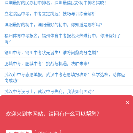
深圳最好的民办初中排名，深圳最佳民办初中排名揭晓！
立定跳远中考，中考立定跳远：技巧与训练全解析
溧阳最好的初中，溧阳最好的初中，你知道是哪所吗？
福州体育中考报名，福州体育中考报名火热进行中，你准备好了
吗？
铜川中考，铜川中考状元诞生！谁将问鼎高分之巅？
肥城中考，肥城中考：挑战与机遇，决胜未来！
武汉市中考志愿填报，武汉中考志愿填报攻略：科学选校，助你迈
向成功！
武汉中考没考上，武汉中考失利，我该如何面对？
×
致中考的一封信，中考前夕，给你的一封关于备战的信！
杭州中考2018，杭州中考2018：考题分析、备考攻略和成绩解读
欢迎来到本网站，请问有什么可以帮您？